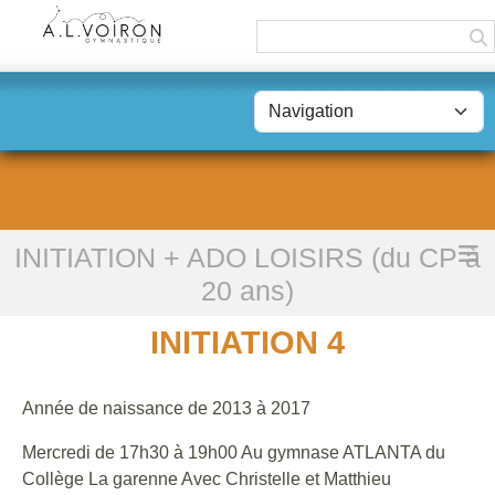
Panneau de gestion des cookies
INITIATION + ADO LOISIRS (du CP à
Accueil
INITIATION 4
20 ans)
INITIATION 4
Année de naissance de 2013 à 2017
Mercredi de 17h30 à 19h00 Au gymnase ATLANTA du
Collège La garenne Avec Christelle et Matthieu