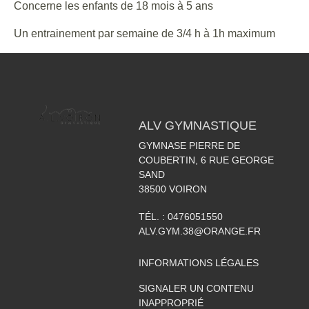
Concerne les enfants de 18 mois à 5 ans
Un entrainement par semaine de 3/4 h à 1h maximum
ALV GYMNASTIQUE
GYMNASE PIERRE DE
COUBERTIN, 6 RUE GEORGE
SAND
38500
VOIRON
TÉL. :
0476051550
ALV.GYM.38@ORANGE.FR
INFORMATIONS LÉGALES
SIGNALER UN CONTENU
INAPPROPRIÉ