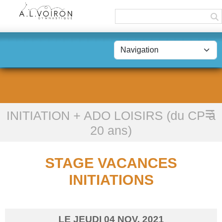
Panneau de gestion des cookies
INITIATION + ADO LOISIRS (du CP à
Accueil
STAGE VACANCES INITIATIONS
20 ans)
STAGE VACANCES
INITIATIONS
LE
JEUDI
04
NOV.
2021