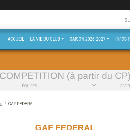
S
ACCUEIL
LA VIE DU CLUB
SAISON 2026-2027
INFOS 
COMPETITION (à partir du CP
ÉQUIPES
GAF F
es
GAF FEDERAL
GAF FEDERAL