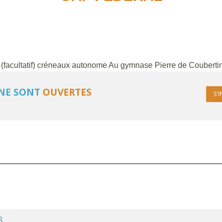
(facultatif) créneaux autonome Au gymnase Pierre de Coubertin 
GNE SONT
OUVERTES
S'
B