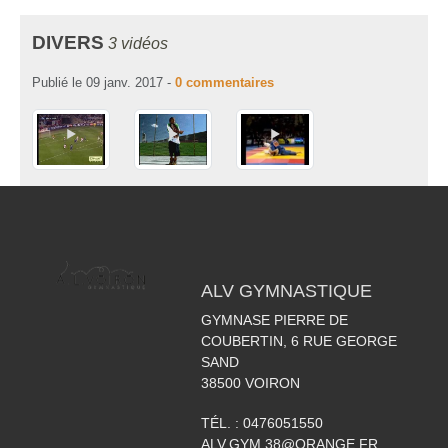
DIVERS
3 vidéos
Publié le
09 janv. 2017
-
0
commentaires
ALV GYMNASTIQUE
GYMNASE PIERRE DE
COUBERTIN, 6 RUE GEORGE
SAND
38500
VOIRON
TÉL. :
0476051550
ALV.GYM.38@ORANGE.FR